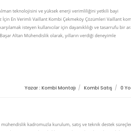
man teknolojisini ve yüksek enerji verimliliğini yetkili bayi
ız İçin En Verimli Vaillant Kombi Çekmeköy Çözümleri Vaillant ko
rşılamak isteyen kullanıcılar için dayanıklılığı ve tasarrufu bir a
 Başar Altan Mühendislik olarak, yılların verdiği deneyimle
Yazar : Kombi Montajı
Kombi Satış
0 Y
endislik kadromuzla kurulum, satış ve teknik destek süreçler