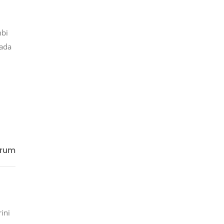
mbi
rada
orum
ini