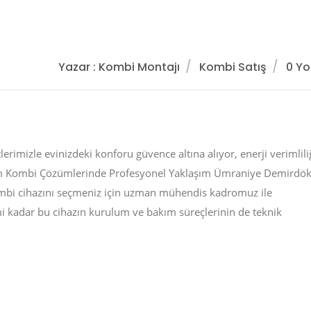
Yazar : Kombi Montajı
Kombi Satış
0 Y
mizle evinizdeki konforu güvence altına alıyor, enerji verimlili
m Kombi Çözümlerinde Profesyonel Yaklaşım Ümraniye Demird
ombi cihazını seçmeniz için uzman mühendis kadromuz ile
mi kadar bu cihazın kurulum ve bakım süreçlerinin de teknik