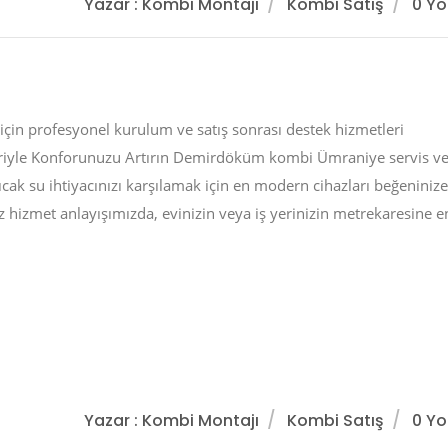
Yazar : Kombi Montajı
Kombi Satış
0 Y
n profesyonel kurulum ve satış sonrası destek hizmetleri
yle Konforunuzu Artırın Demirdöküm kombi Ümraniye servis v
sıcak su ihtiyacınızı karşılamak için en modern cihazları beğeninize
 hizmet anlayışımızda, evinizin veya iş yerinizin metrekaresine e
Yazar : Kombi Montajı
Kombi Satış
0 Y