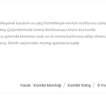
fesyonel kurulum ve satış hizmetleriyle evinizin konforunu uzm
eköy Çözümlerimizle Isınma Konforunuzu Artırın Eca kombi
kış aylarında kesintisiz sıcak su ve ısınma konforuna sahip olmanı
iyoruz. Kombi seçiminden montaj aşamasına kadar
Yazar : Kombi Montajı
Kombi Satış
0 Y